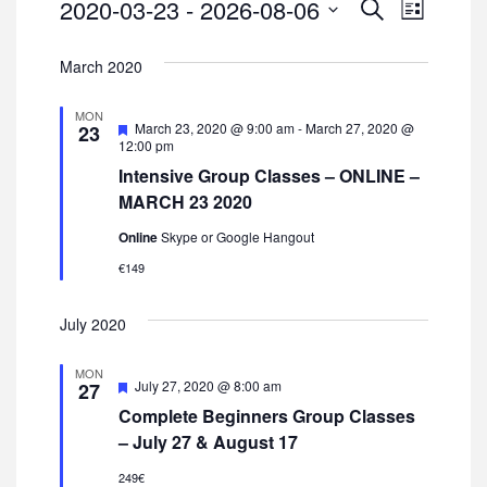
Events
Events
Even
2020-03-23
 - 
2026-08-06
SEARCH
LIST
View
Select
Search
March 2020
date.
Navi
and
MON
Views
Featured
March 23, 2020 @ 9:00 am
-
March 27, 2020 @
23
12:00 pm
Naviga
Intensive Group Classes – ONLINE –
MARCH 23 2020
Online
Skype or Google Hangout
€149
July 2020
MON
Featured
July 27, 2020 @ 8:00 am
27
Complete Beginners Group Classes
– July 27 & August 17
249€