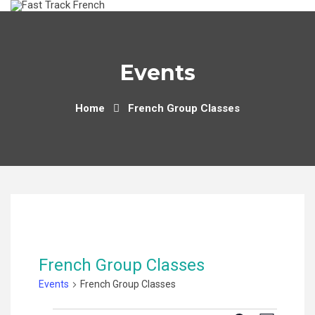
Skip
to
content
Events
Home
French Group Classes
French Group Classes
Events
French Group Classes