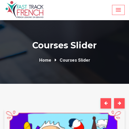
Skip
to
content
Courses Slider
Home
Courses Slider
By
admin
Preview Course